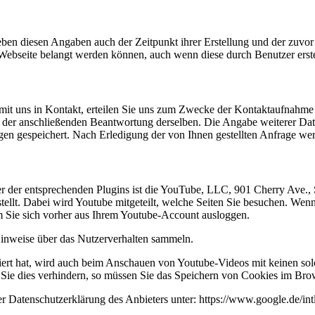
ben diesen Angaben auch der Zeitpunkt ihrer Erstellung und der zuvo
er Webseite belangt werden können, auch wenn diese durch Benutzer erst
mit uns in Kontakt, erteilen Sie uns zum Zwecke der Kontaktaufnahme Ih
nd der anschließenden Beantwortung derselben. Die Angabe weiterer D
en gespeichert. Nach Erledigung der von Ihnen gestellten Anfrage we
iber der entsprechenden Plugins ist die YouTube, LLC, 901 Cherry Av
ellt. Dabei wird Youtube mitgeteilt, welche Seiten Sie besuchen. Wen
m Sie sich vorher aus Ihrem Youtube-Account ausloggen.
 Hinweise über das Nutzerverhalten sammeln.
rt hat, wird auch beim Anschauen von Youtube-Videos mit keinen sol
ie dies verhindern, so müssen Sie das Speichern von Cookies im Brow
 Datenschutzerklärung des Anbieters unter: https://www.google.de/intl/