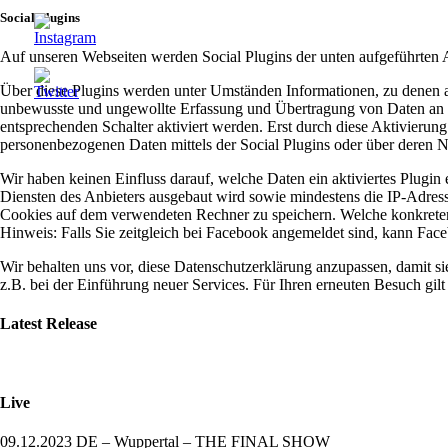
Social Plugins
Auf unseren Webseiten werden Social Plugins der unten aufgeführten A
Über diese Plugins werden unter Umständen Informationen, zu denen a
unbewusste und ungewollte Erfassung und Übertragung von Daten an de
entsprechenden Schalter aktiviert werden. Erst durch diese Aktivierun
personenbezogenen Daten mittels der Social Plugins oder über deren 
Wir haben keinen Einfluss darauf, welche Daten ein aktiviertes Plugi
Diensten des Anbieters ausgebaut wird sowie mindestens die IP-Adresse
Cookies auf dem verwendeten Rechner zu speichern. Welche konkreten D
Hinweis: Falls Sie zeitgleich bei Facebook angemeldet sind, kann Faceb
Wir behalten uns vor, diese Datenschutzerklärung anzupassen, damit s
z.B. bei der Einführung neuer Services. Für Ihren erneuten Besuch gil
Latest Release
Live
09.12.2023 DE – Wuppertal – THE FINAL SHOW