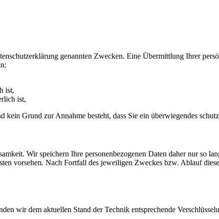
atenschutzerklärung genannten Zwecken. Eine Übermittlung Ihrer persö
nn:
 ist,
lich ist,
 und kein Grund zur Annahme besteht, dass Sie ein überwiegendes schut
mkeit. Wir speichern Ihre personenbezogenen Daten daher nur so lange
isten vorsehen. Nach Fortfall des jeweiligen Zweckes bzw. Ablauf die
enden wir dem aktuellen Stand der Technik entsprechende Verschlüsse